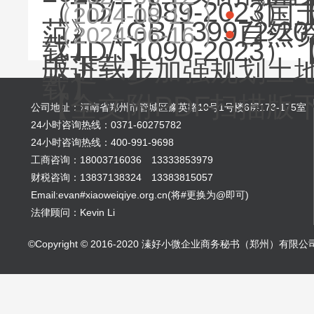
（TD/T1089-20
《国
（2024-08-11 ）
范》（GB/T39972
自然资
（2024-06-16 ）
载】
（TD/T1090-20
版下载】
于进一步加强规划土
载】
【全文附PDF扫描版
公司地址：河南省郑州市管城区豫英路10号1号楼6层173-175室
24小时咨询热线：0371-60275782
24小时咨询热线：400-991-9698
工商咨询：18003716036 13333853979
财税咨询：13837138324 13383815057
Email:evan#xiaoweiqiye.org.cn(将#更换为@即可)
法律顾问：Kevin Li
©Copyright © 2016-2020 溱好小微企业商务秘书（郑州）有限